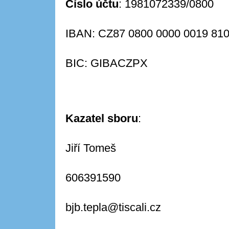
Číslo účtu
: 1981072339/0800
IBAN: CZ87 0800 0000 0019 81
BIC: GIBACZPX
Kazatel sboru
:
Jiří Tomeš
606391590
bjb.tepla@tiscali.cz