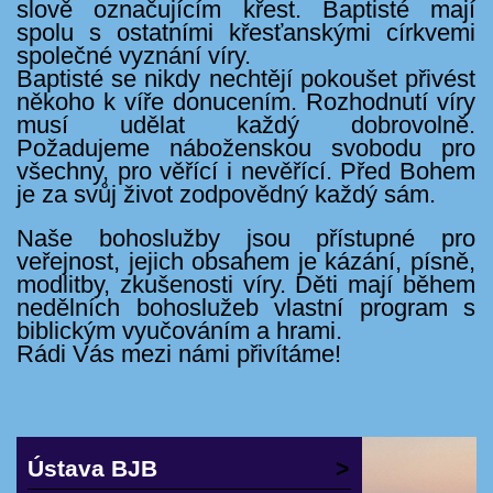
slově označujícím křest. Baptisté mají
spolu s ostatními křesťanskými církvemi
společné vyznání víry.
Baptisté se nikdy nechtějí pokoušet přivést
někoho k víře donucením. Rozhodnutí víry
musí udělat každý dobrovolně.
Požadujeme náboženskou svobodu pro
všechny, pro věřící i nevěřící. Před Bohem
je za svůj život zodpovědný každý sám.
Naše bohoslužby jsou přístupné pro
veřejnost, jejich obsahem je kázání, písně,
modlitby, zkušenosti víry.
Děti mají během
nedělních bohoslužeb vlastní program s
biblickým vyučováním a hrami.
Rádi Vás mezi námi přivítáme!
Ústava BJB